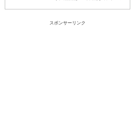
グが Alpha ROS jersey→ Alpha ROS
light jacketに変更になりました。...
スポンサーリンク