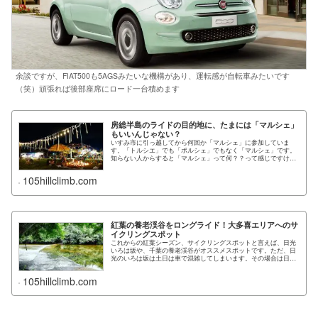
余談ですが、FIAT500も5AGSみたいな機構があり、運転感が自転車みたいです
（笑）頑張れば後部座席にロード一台積めます
房総半島のライドの目的地に、たまには「マルシェ」
もいいんじゃない？
いすみ市に引っ越してから何回か「マルシェ」に参加していま
す。「トルシエ」でも「ポルシェ」でもなく「マルシェ」です。
知らない人からすると「マルシェ」って何？？って感じですけ
ど、手作りの作家さんの商品（雑...
105hillclimb.com
紅葉の養老渓谷をロングライド！大多喜エリアへのサ
イクリングスポット
これからの紅葉シーズン、サイクリングスポットと言えば、日光
いろは坂や、千葉の養老渓谷がオススメスポットです。ただ、日
光のいろは坂は土日は車で混雑してしまいます。その場合は日光
細尾峠をおススメします。ま...
105hillclimb.com