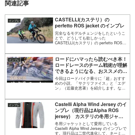
関連記事
CASTELLI(カステリ）の
インプレ
perfetto ROS jacket のインプレ
完全なるモデルチェンジをしたというこ
とで、どうしても欲しかった
CASTELLI(カステリ）の perfetto ROS
jersey！サイバーマンデーで注文したと
ころ、サイバーマンデーより今の年末年
始セールの方が安くなってる！！けどま
ロードにハマったら読むべき本！
インプレ
ぁいい...
ロードレースのチーム戦術が理解
できるようになる、おススメの小
説「サクリファイス」と「エデ
今回はロードバイク乗りに「超」おすす
ン」
めの小説、「サクリファイス」と「エデ
ン」（近藤史恵著）を紹介します。なん
でこれらがオススメなのか？というと、
これを読むだけでツールドフランスやジ
ロ・デ・イタリアなどのグランツールな
Castelli Alpha Wind Jersey のイ
インプレ
どで、各チームがどういう...
ンプレ（現行品はAlpha ROS
jersey) カステリの冬用ジャケ
ット
冬用ジャケットとして愛用している
Castelli Alpha Wind Jersey のインプレで
す。現行品は二世代進化して、ネーミン