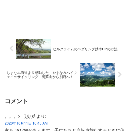
ヒルクライムのペダリング効率UPの方法
しまなみ海道より感動した、やまなみハイウ
ェイのサイクリング！阿蘇山から別府へ！
コメント
。。。>゜))))彡
より:
2020年10月11日 10:45 AM
家もDA17Wがあります。子供たちと自転車旅行するときに使