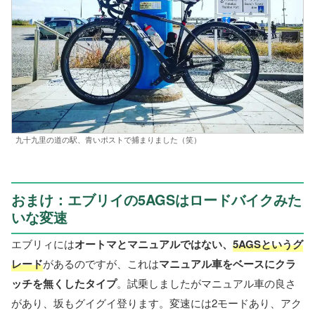
九十九里の道の駅、青いポストで捕まりました（笑）
おまけ：エブリイの5AGSはロードバイクみた
いな変速
エブリィには
オートマとマニュアルではない、
5AGSというグ
レード
があるのですが、これは
マニュアル車をベースにクラ
ッチを無くしたタイプ
。試乗しましたがマニュアル車の良さ
があり、坂もグイグイ登ります。変速には2モードあり、アク