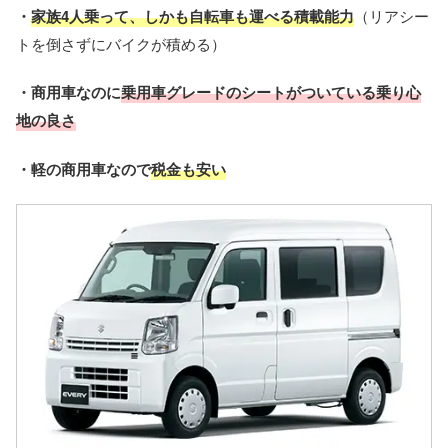
・
家族4人乗って、しかも自転車も運べる積載能力
（リアシー
トを倒さずにバイクが積める）
・商用車なのに
乗用車グレードのシートがついている乗り心
地の良さ
・軽の商用車なので
税金も安い