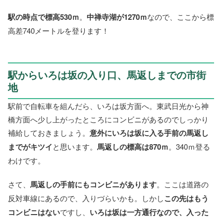
駅の時点で標高530ｍ
。
中禅寺湖が1270ｍ
なので、ここから標
高差740メートルを登ります！
駅からいろは坂の入り口、馬返しまでの市街
地
駅前で自転車を組んだら、いろは坂方面へ。東武日光から神
橋方面へ少し上がったところにコンビニがあるのでしっかり
補給しておきましょう。
意外にいろは坂に入る手前の馬返し
までがキツイ
と思います。
馬返しの標高は870ｍ
。340ｍ登る
わけです。
さて、
馬返しの手前にもコンビニがあります
。ここは道路の
反対車線にあるので、入りづらいかも。しかし
この先はもう
コンビニはない
ですし、
いろは坂は一方通行なので、入った