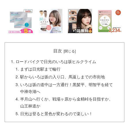
目次
ロードバイクで日光のいろは坂ヒルクライム
まずは日光駅まで輪行
駅からいろは坂の入り口、馬返しまでの市街地
いろは坂の道中は一方通行！黒髪平、明智平を経て
中禅寺湖へ
半月山へ行くか、戦場ヶ原から金精峠を目指すか、
山王林道か
日光は登ると景色が変わるので楽しい！