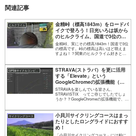
関連記事
金精峠（標高1843m）をロードバ
ヒルクライム
イクで登ろう！日光いろは坂から
のヒルクライム、国道で3位の標
高の峠
金精峠、実にその標高1843m！国道で3位
の標高です。峠の標高は高いほど萌えま
すよね！？関東のヒルクライム好きとし
ては制覇しなければならない峠の一つと
言えるでしょう。ちなみに１位は有名な
草津の渋峠(2172m）、２位は麦草峠
STRAVA(ストラバ）を更に活用
GPS&サイクルコンピュータ
（2120m）に...
する「Elevate」という
GoogleChromeの拡張機能（元
Stravistix ）
STRAVAを楽しんでいる皆さん、
STRAVISTIX ってご存じでしたでしょ
うか？？GoogleChromeの拡張機能で、
STRAVAのデータをより細かく分析でき
るようになるプラグインです。いつの間
にか「ELEVATE」という名前に変わっ...
小貝川サイクリングコースはまっ
サイクリングコース
たりとしたロングライドにおすす
め！
「小貝川サイクリングコース」には柏に