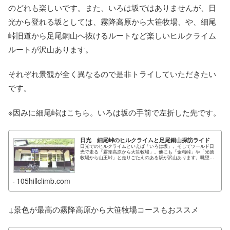
のどれも楽しいです。また、いろは坂ではありませんが、日
光から登れる坂としては、霧降高原から大笹牧場、や、細尾
峠旧道から足尾銅山へ抜けるルートなど楽しいヒルクライム
ルートが沢山あります。
それぞれ景観が全く異なるので是非トライしていただきたい
です。
※因みに細尾峠はこちら。いろは坂の手前で左折した先です。
日光 細尾峠のヒルクライムと足尾銅山探訪ライド
日光でのヒルクライムといえば「いろは坂」。そしてツールド日
光で走る「霧降高原から大笹牧場」。他にも「金精峠」や「光徳
牧場から山王峠」と走りごたえのある坂が沢山あります。眺望の
良い「半月山」もいいです。...
105hillclimb.com
↓景色が最高の霧降高原から大笹牧場コースもおススメ