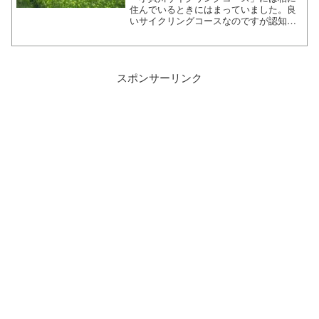
住んでいるときにはまっていました。良
いサイクリングコースなのですが認知度
が低いのか、あまり人が走っていないの
で勿体ないサイクリングコースです。遠
くに筑波山も眺めることが出来て、初心
者がのんびり走るには景色...
スポンサーリンク