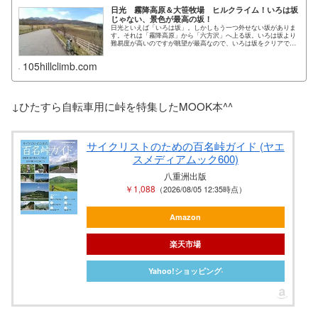
日光 霧降高原＆大笹牧場 ヒルクライム！いろは坂
じゃない、景色が最高の坂！
日光といえば「いろは坂」。しかしもう一つ外せない坂がありま
す。それは「霧降高原」から「六方沢」へ上る坂。いろは坂より
難易度が高いのですが眺望が最高なので、いろは坂をクリアでき
るようになったらトライして...
105hillclimb.com
↓ひたすら自転車用に峠を特集したMOOK本^^
サイクリストのための百名峠ガイド (ヤエ
スメディアムック600)
八重洲出版
￥1,088
（2026/08/05 12:35時点）
Amazon
楽天市場
Yahoo!ショッピング