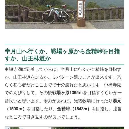
半月山へ行くか、戦場ヶ原から金精峠を目指
すか、山王林道か
中禅寺湖に到着してからは、半月山に行くか金精峠を目指す
か、山王林道を走るか、３パターン選ぶことが出来ます。恐
らく初心者だとここまでで十分疲れたと思います。中禅寺湖
でのんびりして、その後
戦場ヶ原1395ｍ
を目指すくらいが一
番良いと思います。余力があれば、光徳牧場に行ったり
湯元
（1500ｍ）
を目指したり、
金精峠（1843m）
を目指し、適当
なところで引き返すのが良いでしょう。