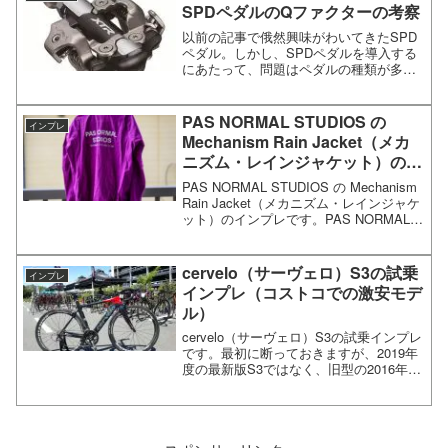
SPDペダルのQファクターの考察
以前の記事で俄然興味がわいてきたSPD
ペダル。しかし、SPDペダルを導入する
にあたって、問題はペダルの種類が多す
ぎるという問題。一体全体どれを選んで
いいのやら…ということで調べてみまし
た。SHIMANO XTR PD-M9100と、その
PAS NORMAL STUDIOS の
インプレ
他の...
Mechanism Rain Jacket（メカ
ニズム・レインジャケット）のイ
ンプレ
PAS NORMAL STUDIOS の Mechanism
Rain Jacket（メカニズム・レインジャケ
ット）のインプレです。PAS NORMAL
STUDIOS の Mechanism Rain Jacket の
インプレあんまり詳し...
cervelo（サーヴェロ）S3の試乗
インプレ
インプレ（コストコでの激安モデ
ル）
cervelo（サーヴェロ）S3の試乗インプレ
です。最初に断っておきますが、2019年
度の最新版S3ではなく、旧型の2016年度
モデルになります。今現在、コストコで
超激安で手に入るということで改めてイ
ンプレです。cervelo（サーヴェロ）...