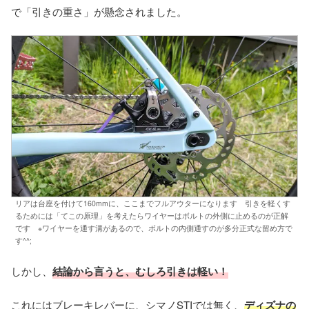
で「引きの重さ」が懸念されました。
リアは台座を付けて160mmに、ここまでフルアウターになります 引きを軽くす
るためには「てこの原理」を考えたらワイヤーはボルトの外側に止めるのが正解
です ※ワイヤーを通す溝があるので、ボルトの内側通すのが多分正式な留め方で
す^^;
しかし、
結論から言うと、むしろ引きは軽い！
これにはブレーキレバーに、シマノSTIでは無く、
ディズナの