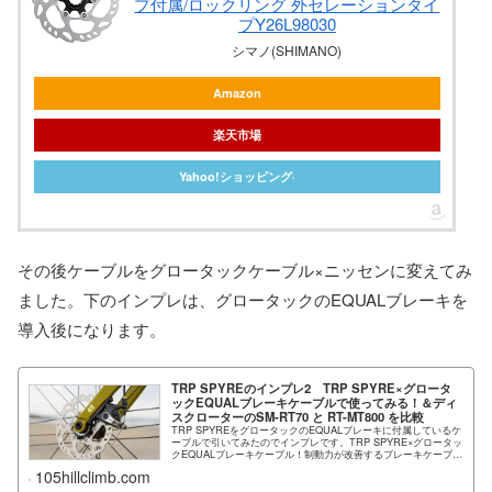
プ付属/ロックリング 外セレーションタイ
プY26L98030
シマノ(SHIMANO)
Amazon
楽天市場
Yahoo!ショッピング
その後ケーブルをグロータックケーブル×ニッセンに変えてみ
ました。下のインプレは、グロータックのEQUALブレーキを
導入後になります。
TRP SPYREのインプレ2 TRP SPYRE×グロータ
ックEQUALブレーキケーブルで使ってみる！＆ディ
スクローターのSM-RT70 と RT-MT800 を比較
TRP SPYREをグロータックのEQUALブレーキに付属しているケ
ーブルで引いてみたのでインプレです。TRP SPYRE×グロータッ
クEQUALブレーキケーブル！制動力が改善するブレーキケーブ
ル！以...
105hillclimb.com