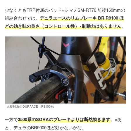
少なくともTRP付属のパッド×シマノSM-RT70 前後160mmの
組み合わせでは、
デュラエースのリムブレーキ BR R9100 ほ
どの効き味の良さ（コントロール性）×制動力はありません
。
比較対象のDURAACE R9100系
一方で
3500系のSORAのブレーキよりは断然効きます
。※あ
と、デュラのBR9000ほど効かないかな。