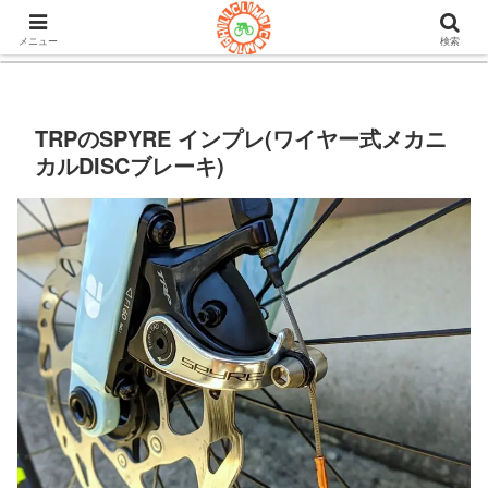
105ヒルクライム.comはロードバイク&グラベルのブログ。機材や
チューブレスタイヤのインプレや房総半島ライドの情報など。
メニュー
検索
TRPのSPYRE インプレ(ワイヤー式メカニ
カルDISCブレーキ)