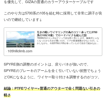
を優先して、GIZAの普通のカラーアウターケーブルです
このやり方は5700系の105を組む時に採用して非常に調子が良
いので継続しています↓
引きの軽いワイヤリングの為のコツ！余ってた5700
系の105(10速）でロードバイクを組んだ話
7900時代のコンポはクソって話を時々耳にします。触覚式じゃな
くなったから引きが重いだの、リアの変速枚数が少ないだの。し
かしながら、今回5700の105が余っていたので自分で組みなおし
たところ、気持ち...
105hillclimb.com
SPYRE側の調整のポイントは、戻りバネが強いので、
SPYREのブレーキのアームを全く引いていない状態でちょう
どOKになるように、ワイヤー取り付け＆調整するのがコツ。
結論：PTFEワイヤー×普通のアウターで全く問題ない引きの
軽さ