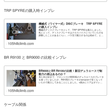
TRP SPYREの購入時インプレ
機械式（ワイヤー式）DISCブレーキ TRP SPYRE
の購入インプレ
機械式ディスクブレーキとして、TRP SPYREを購入しました。
私にとって、ディスクブレーキはクロスバイクについていたのを
調整したことがあるぐらい。バラ完で購入するのは初めて。とい
うことで、色々下調べ...
105hillclimb.com
BR R9100 と BR9000 の比較インプレ
BR9000とBR R9100の比較！新旧デュラエースで制
動力の差はあるのか？
見た目が好きで、フロントだけ9000系のデュラエースのブレーキ
を使っていましたが、R9100のブレーキがamazonで安くなって
いたので購入してみることにしました。※因みにリアはダイレク
トマウントのR...
105hillclimb.com
ケーブル関係