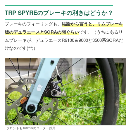
TRP SPYREのブレーキの利きはどうか？
ブレーキのフィーリングも、
結論から言うと、リムブレーキ
版のデュラエースとSORAの間ぐらい
です。（うちにあるリ
ムブレーキが、デュラエースR9100＆9000と3500系SORAだ
けなのです(^^;）
フロントも160mmのローター採用