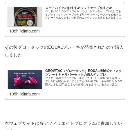
ロードバイクのおすすめシフトケーブルまとめ
ロードバイクのシフトワイヤーには、シマノのケーブルだけでも
オプティスリックケーブルやポリマーコートケーブルなど色々な
グレードがあります。社外品のニッセンなども含めると数多くあ
り、一度整理してみました。...
105hillclimb.com
その後グロータックのEQUALブレーキが発売されたので購入
しました
GROWTAC（グロータック）EQUAL機械式ディスク
ブレーキキャリパーセットの購入インプレ
ワイヤー式のディスクブレーキとしては、TRPのSPYREを持っ
ているにも関わらず、どうしてもEQUALブレーキが気になるので
購入しました(^^;みなさんの参考になるように、あんまり見ない
角度から写真を...
105hillclimb.com
本ウェブサイトは各アフィリエイトプログラムに参加してい