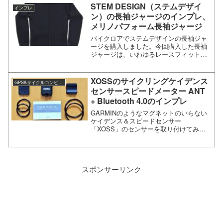
S314はAmazonのMageneから。ち...
STEM DESIGN（ステムデザイ
インプレ
ン）の長袖ジャージのインプレ、
メリノパフォーム長袖ジャージ
バイクロアでステムデザインの長袖ジャ
ージを購入しました。今回購入した長袖
ジャージは、いわゆるレースフィットと
は異なり、リラックスできるタイプで
す。STEM DESIGN（ステムデザイ
ン） メリノパフォーム長袖ジャージの
XOSSのサイクリングケイデンス
GPS&サイクルコンピュータ
インプレメリノパフォー...
センサースピードメーター ANT
+ Bluetooth 4.0のインプレ
GARMINのようなマグネットのいらない
ケイデンス＆スピードセンサー
「XOSS」のセンサーを取り付けてみま
した。XOSSのケイデンスセンサー＆ス
ピードセンサーのインプレペダルのつけ
外しを行うと、ケイデンス用のマグネッ
トをつけ忘れることが多い...
スポンサーリンク