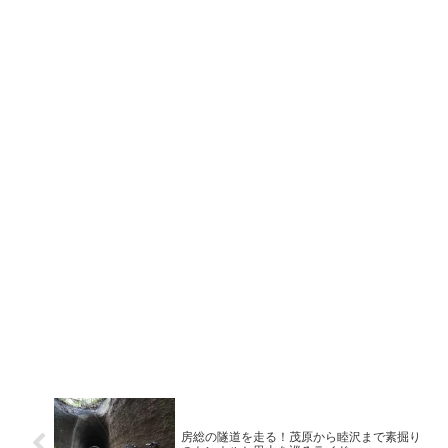
房総の隧道を走る！茂原から睦沢まで素掘り