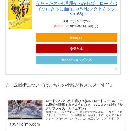
うだったのか! 理屈がわかれば、ロードバ
イクはさらに面白い (SJセレクトムック
No. 66)
スキージャーナル
￥633
（2026/08/07 16:09時点）
Amazon
楽天市場
Yahoo!ショッピング
チーム戦術についてはこちらの小説がおススメです^^↓
ロードにハマったら読むべき本！ロードレースのチー
ム戦術が理解できるようになる、おススメの小説「サ
クリファイス」と「エデン」
今回はロードバイク乗りに「超」おすすめの小説、「サクリファ
イス」と「エデン」（近藤史恵著）を紹介します。なんでこれら
がオススメなのか？というと、これを読むだけでツールドフラン
スやジロ・デ・イタリアなど...
105hillclimb.com