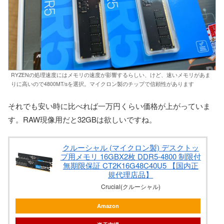
RYZENの処理速度にはメモリの速度が影響するらしい、けど、速いメモリがあま
りに高いので4800MT/sを選択。マイクロン製のチップで信頼性があります
それでも安い時に比べれば一万円くらい価格が上がっていま
す。RAW現像用だと32GBは欲しいですね。
クルーシャル (マイクロン製) デスクトッ
プ用メモリ 16GBX2枚 DDR5-4800 制限付
無期限保証 CT2K16G48C40U5 【国内正
規代理店品】
Crucial(クルーシャル)
Amazon