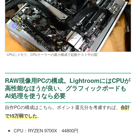
CPUにメモリ、CPUクーラーの最小構成で起動テスト中の図
RAW現像用PCの構成。LightroomにはCPUが
高性能なほうが良い、グラフィックボードも
AI処理を使うなら必要
自作PCの構成はこちら。ポイント還元分を考慮すれば、
合計
で15万弱でした
。
CPU：RYZEN 9700X 44800円