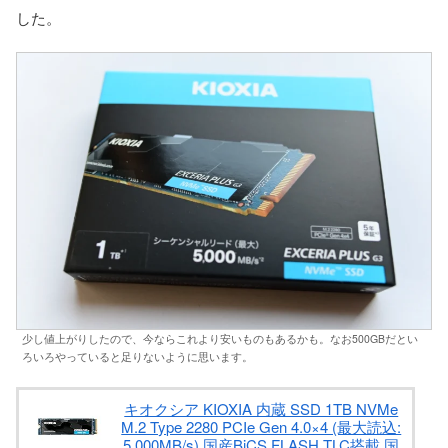
した。
少し値上がりしたので、今ならこれより安いものもあるかも。なお500GBだとい
ろいろやっていると足りないように思います。
キオクシア KIOXIA 内蔵 SSD 1TB NVMe
M.2 Type 2280 PCIe Gen 4.0×4 (最大読込:
5,000MB/s) 国産BiCS FLASH TLC搭載 国