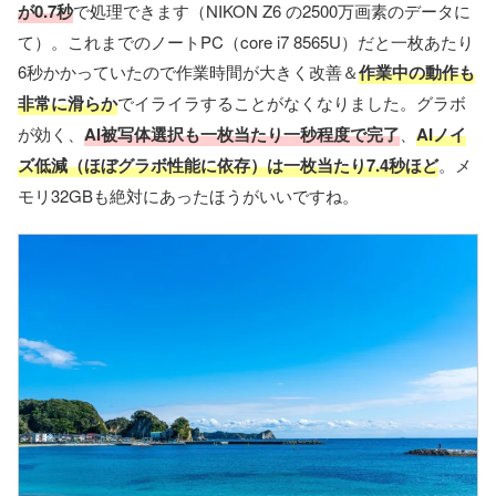
が0.7秒
で処理できます（NIKON Z6 の2500万画素のデータに
て）。これまでのノートPC（core i7 8565U）だと一枚あたり
6秒かかっていたので作業時間が大きく改善＆
作業中の動作も
非常に滑らか
でイライラすることがなくなりました。グラボ
が効く、
AI被写体選択も一枚当たり一秒程度で完了
、
AIノイ
ズ低減（ほぼグラボ性能に依存）は一枚当たり7.4秒ほど
。メ
モリ32GBも絶対にあったほうがいいですね。