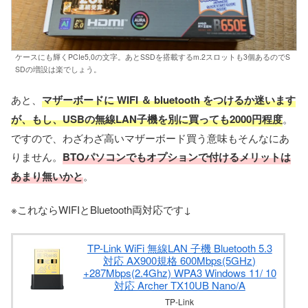
ケースにも輝くPCIe5,0の文字。あとSSDを搭載するm.2スロットも3個あるのでS
SDの増設は楽でしょう。
あと、
マザーボードに WIFI ＆ bluetooth をつけるか迷います
が、もし、USBの無線LAN子機を別に買っても2000円程度
。
ですので、わざわざ高いマザーボード買う意味もそんなにあ
りません。
BTOパソコンでもオプションで付けるメリットは
あまり無いかと
。
※これならWIFIとBluetooth両対応です↓
TP-Link WiFi 無線LAN 子機 Bluetooth 5.3
対応 AX900規格 600Mbps(5GHz)
+287Mbps(2.4Ghz) WPA3 Windows 11/ 10
対応 Archer TX10UB Nano/A
TP-Link