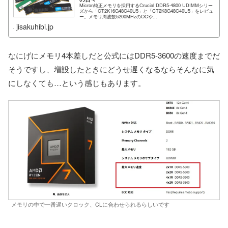
Micron純正メモリを採用するCrucial DDR5-4800 UDIMMシリー
ズから「CT2K16G48C40U5」と「CT2K8G48C40U5」をレビュ
ー。メモリ周波数5200MHzのOCや...
jisakuhibi.jp
なにげにメモリ4本差しだと公式にはDDR5-3600の速度までだ
そうですし、増設したときにどうせ遅くなるならそんなに気
にしなくても…という感じもあります。
メモリの中で一番遅いクロック、CLに合わせられるらしいです