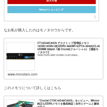
楽天市場
Yahoo!ショッピング
なお私が購入したのはモノタロウからです。
CT16G48C40U5 デスクトップ用増設メモリ
16GB(16GBx1枚)DDR5 4800MT/s(PC5-38400)CL40
UDIMM 288pin 1個 Crucial(クルーシャル) 【通販モ
ノタロウ】
16GB DDR5-4800 UDIMM CL40(16Gbit)。
www.monotaro.com
このメモリについて詳しくはこちら
「Crucial CT2K16G48C40U5」をレビュー。Micron
純正なDDR5メモリを徹底検証 | 自作とゲームと趣味
の日々