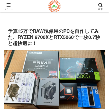
105ヒルクライム.comはロードバイク&グラベルのブログ。機材や
チューブレスタイヤのインプレや房総半島ライドの情報など。
メニュー
検索
予算15万でRAW現像用のPCを自作してみ
た、RYZEN 9700XとRTX5060で一枚0.7秒
と超快適に！