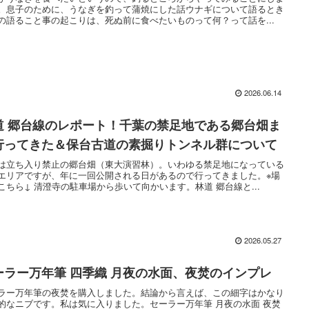
。息子のために、うなぎを釣って蒲焼にした話ウナギについて語るとき
の語ること事の起こりは、死ぬ前に食べたいものって何？って話を...
2026.06.14
道 郷台線のレポート！千葉の禁足地である郷台畑ま
行ってきた＆保台古道の素掘りトンネル群について
は立ち入り禁止の郷台畑（東大演習林）。いわゆる禁足地になっている
エリアですが、年に一回公開される日があるので行ってきました。※場
こちら↓ 清澄寺の駐車場から歩いて向かいます。林道 郷台線と...
2026.05.27
ーラー万年筆 四季織 月夜の水面、夜焚のインプレ
ラー万年筆の夜焚を購入しました。結論から言えば、この細字はかなり
的なニブです。私は気に入りました。セーラー万年筆 月夜の水面 夜焚