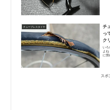
チ
チューブレスタイヤ
っ
ク
いろ
よね
に慣
スポ