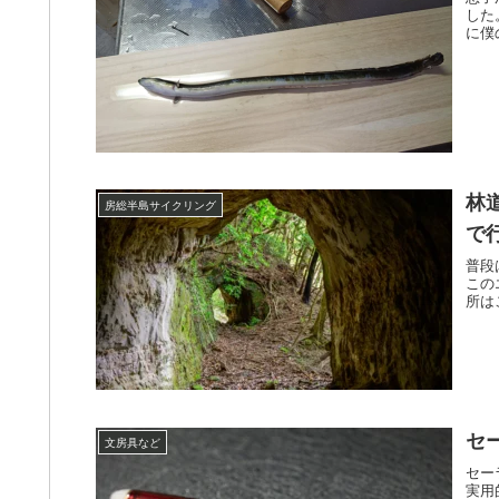
した
に僕
林
房総半島サイクリング
で
普段
この
所は
セ
文房具など
セー
実用