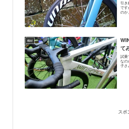
引き
です
のか
W
機材
て
試乗
なの
子さ
スポ