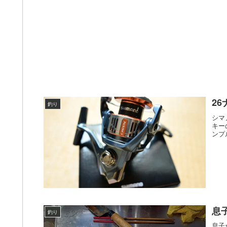
2
釣り
シマ
キー
ンプ
息
釣り
息子