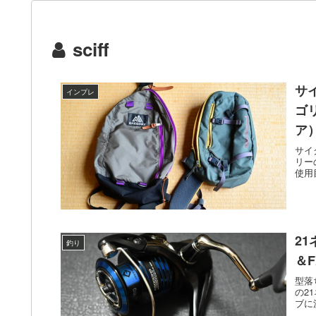
sciff
サ
インプレ
ゴリ
ア
サイ
リー
使用
2
釣り
＆
型落
の2
ブに