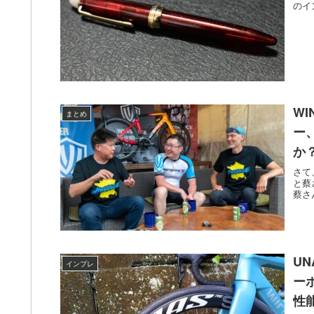
のイ
W
まとめ
ー
か
さて
と蔡
蔡さ
UN
インプレ
ー
性