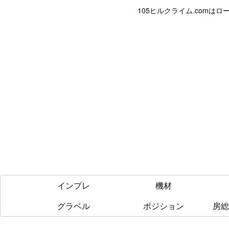
105ヒルクライム.com
インプレ
機材
グラベル
ポジション
房総