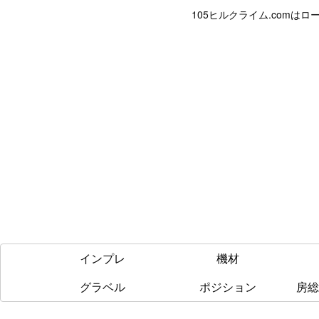
105ヒルクライム.com
インプレ
機材
グラベル
ポジション
房総