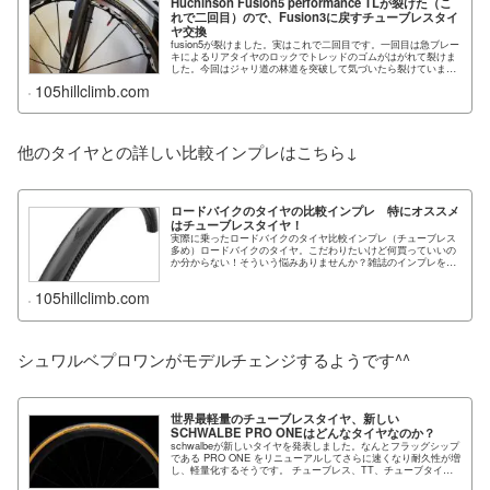
Huchinson Fusion5 performance TLが裂けた（こ
れで二回目）ので、Fusion3に戻すチューブレスタイ
ヤ交換
fusion5が裂けました。実はこれで二回目です。一回目は急ブレー
キによるリアタイヤのロックでトレッドのゴムがはがれて裂けま
した。今回はジャリ道の林道を突破して気づいたら裂けていまし
た。※この記事を書...
105hillclimb.com
他のタイヤとの詳しい比較インプレはこちら↓
ロードバイクのタイヤの比較インプレ 特にオススメ
はチューブレスタイヤ！
実際に乗ったロードバイクのタイヤ比較インプレ（チューブレス
多め）ロードバイクのタイヤ。こだわりたいけど何買っていいの
か分からない！そういう悩みありませんか？雑誌のインプレを読
んでも本当かどうかよくわか...
105hillclimb.com
シュワルベプロワンがモデルチェンジするようです^^
世界最軽量のチューブレスタイヤ、新しい
SCHWALBE PRO ONEはどんなタイヤなのか？
schwalbeが新しいタイヤを発表しました。なんとフラッグシップ
である PRO ONE をリニューアルしてさらに速くなり耐久性が増
し、軽量化するそうです。 チューブレス、TT、チューブタイプ
のバージ...