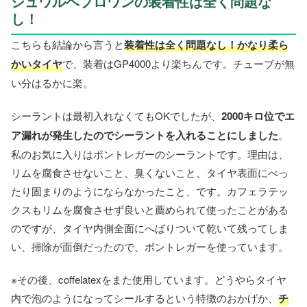
シュワルベプロワンの装着性は全く問題な
し！
こちらも結論から言うと
装着性は全く問題なし！かなり柔ら
かいタイヤ
で、装着はGP4000より楽ちんです。チューブが無
い分はるかに楽。
シーラントは最初入れなくてもOKでしたが、
2000キロ位でエ
ア漏れが発生したのでシーラントを入れることにしました
。
私のお気に入りはポントレガーのシーラントです。理由は、
リムを腐食させないこと、臭くないこと、タイヤ表面にべっ
たり固まりのようにならなかったこと、です。カフェラテッ
クスもリムを腐食させず良いと薦められて使ったことがある
のですが、タイヤ内側全面にへばりついて乾いて残ってしま
い、掃除が面倒だったので、ボントレガーを使っています。
※その後、coffelatexをまた使用しています。どうやらタイヤ
内で泡のようになってシールするという特徴のおかげか、
チ