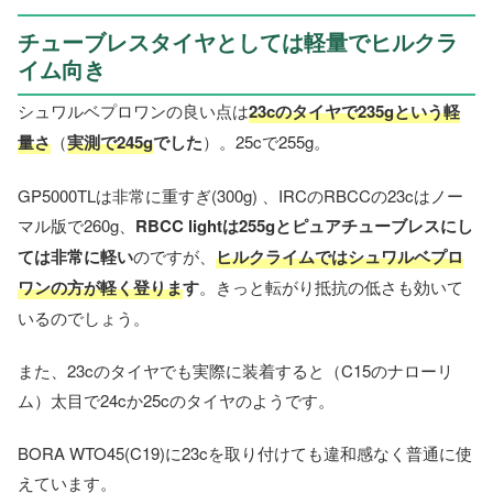
チューブレスタイヤとしては軽量でヒルクラ
イム向き
シュワルベプロワンの良い点は
23cのタイヤで235gという軽
量さ
（
実測で245g
でした
）。25cで255g。
GP5000TLは非常に重すぎ(300g) 、IRCのRBCCの23cはノー
マル版で260g、
RBCC lightは255gとピュアチューブレスにし
ては非常に軽い
のですが、
ヒルクライムではシュワルベプロ
ワンの方が軽く登りま
す
。きっと転がり抵抗の低さも効いて
いるのでしょう。
また、23cのタイヤでも実際に装着すると（C15のナローリ
ム）太目で24cか25cのタイヤのようです。
BORA WTO45(C19)に23cを取り付けても違和感なく普通に使
えています。