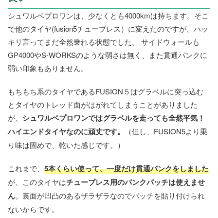
シュワルベプロワンは、少なくとも4000kmは持ちます。そこ
で他のタイヤ(fusion5チューブレス）に変えたのですが、ハッ
キリ言ってまだ全然乗れる状態でした。 サイドウォールも
GP4000やS-WORKSのような弱さは無く、また貫通パンクに
弱い印象もありません。
もちもち系のタイヤであるFUSION５はグラベルに突っ込む
とタイヤのトレッド面がはがれてしまうことがありました
が、
シュワルベプロワンではグラベルを走っても全然平気！
ハイエンドタイヤなのに頑丈です。
（但し、FUSION5より乗
り味は固めで、乾いた感じです。）
これまで、
5本くらい使って、一度だけ貫通パンクをしました
が、このタイヤは
チューブレス用のパンクパッチは使えませ
ん
。裏面が凹凸のあるザラザラなのでパッチを貼り付けられ
ないからです。