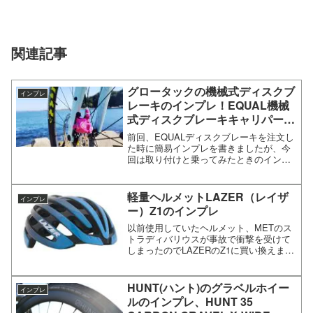
関連記事
グロータックの機械式ディスクブ
インプレ
レーキのインプレ！EQUAL機械
式ディスクブレーキキャリパーセ
ットのインプレ２ 取り付け＆乗
前回、EQUALディスクブレーキを注文し
車編
た時に簡易インプレを書きましたが、今
回は取り付けと乗ってみたときのインプ
レです。グロータックの機械式ディスク
ブレーキ！EQUAL機械式ディスクブレー
キキャリパーセットの取り付け＆乗車イ
軽量ヘルメットLAZER（レイザ
インプレ
ンプレまずは取り...
ー）Z1のインプレ
以前使用していたヘルメット、METのス
トラディバリウスが事故で衝撃を受けて
しまったのでLAZERのZ1に買い換えまし
た。これで私のヘルメットは3代目になり
ます。ヘルメット LAZER（レイザー）
Ｚ１のインプレ事故った MET ストラデ
HUNT(ハント)のグラベルホイー
インプレ
ィバリ...
ルのインプレ、HUNT 35