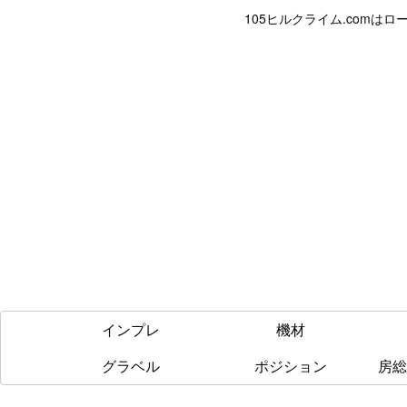
105ヒルクライム.com
インプレ
機材
グラベル
ポジション
房総