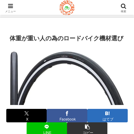
105ヒルクライム.comはロードバイク&グラベルのブログ。機材や
チューブレスタイヤのインプレや房総半島ライドの情報など。
メニュー
検索
体重が重い人の為のロードバイク機材選び
X
Facebook
はてブ
LINE
コピー