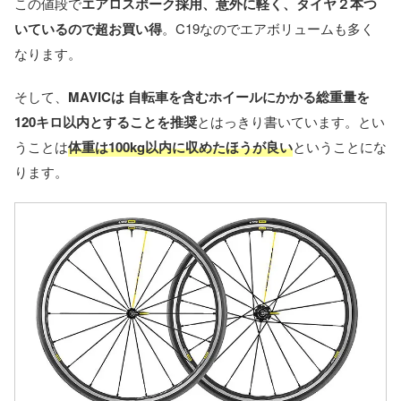
この値段で
エアロスポーク採用、意外に軽く、タイヤ２本つ
いているので超お買い得
。C19なのでエアボリュームも多く
なります。
そして、
MAVICは 自転車を含むホイールにかかる総重量を
120キロ以内とすることを推奨
とはっきり書いています。とい
うことは
体重は100kg以内に収めたほうが良い
ということにな
ります。