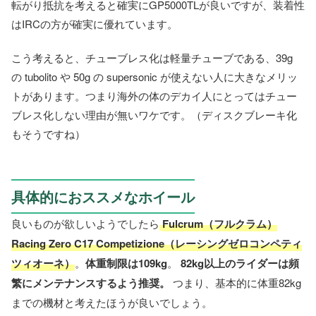
転がり抵抗を考えると確実にGP5000TLが良いですが、装着性
はIRCの方が確実に優れています。
こう考えると、チューブレス化は軽量チューブである、39g
の tubolito や 50g の supersonic が使えない人に大きなメリッ
トがあります。つまり海外の体のデカイ人にとってはチュー
ブレス化しない理由が無いワケです。（ディスクブレーキ化
もそうですね）
具体的におススメなホイール
良いものが欲しいようでしたら
Fulcrum（フルクラム）
Racing Zero C17 Competizione（レーシングゼロコンペティ
ツィオーネ）
。
体重制限は109kg
。
82kg以上のライダーは頻
繁にメンテナンスするよう推奨。
つまり、基本的に体重82kg
までの機材と考えたほうが良いでしょう。