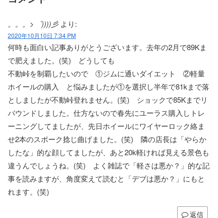
。。。>゜))))彡
より:
2020年10月10日 7:34 PM
何時も面白い記事ありがとうございます。去年の2月で89Kま
で肥えました。(笑) どうしても
不動峠を制覇したいので ①ジムに通いダイエット ②軽量
ホイールの購入 と悩みましたが①を選択し半年で81kまで落
としましたが不動峠登れません。(笑) ショックで85Kまでリ
バウンドしました。仕方ないので春先にユーラス購入しトレ
ーニングしてましたが、先日ホイールにワイヤーロック絡ま
せ2本のスポーク捻じ曲げました。(笑) 隣の店長は「やらか
したな」的な顔してましたが、あと20k軽ければ見える景色も
違うんでしょうね。(笑) よく雑誌で「軽さは悪か？」的な記
事を読みますが、角度変えて読むと「デブは悪か？」にもと
れます。(笑)
返信