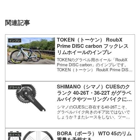
関連記事
TOKEN（トーケン） RoubX
インプレ
Prime DISC carbon フックレス
リムホイールのインプレ
TOKENのグラベル用ホイール「RoubX
Prime DISC carbon」のインプレです。
TOKEN（トーケン） RoubX Prime DISC
carbon フックレスリムホイールのインプ
レTOKEN（トーケン） RoubX Pr...
SHIMANO（シマノ）CUESのク
グラベル
ランク 40-26T・36-22T がグラベ
ルバイクやツーリングバイクに最
高かもしれない
シマノのCUESに存在する40-26Tこそ、
グラベルバイク向きのギア比ではないで
しょうか？またレースをしない、ツーリ
ングやロングライドメインの人にとって
はかなり最適のギア比だと思います。乗
り方としては、速さを求めず、ロングラ
BORA（ボーラ） WTO 45のリム
ホイール
イドで延々と林道...
重量を予想する