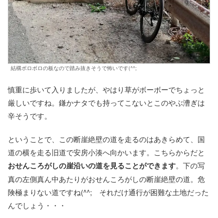
結構ボロボロの板なので踏み抜きそうで怖いです(^^;
慎重に歩いて入りましたが、やはり草がボーボーでちょっと
厳しいですね。鎌かナタでも持ってこないとこのやぶ漕ぎは
辛そうです。
ということで、この断崖絶壁の道を走るのはあきらめて、国
道の横を走る旧道で安房小湊へ向かいます。こちらからだと
おせんころがしの崖沿いの道を見ることができます
。下の写
真の左側真ん中あたりがおせんころがしの断崖絶壁の道。危
険極まりない道ですね(^^; それだけ通行が困難な土地だった
んでしょう・・・