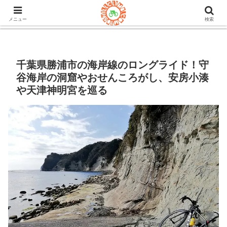
105ヒルクライム.comはロードバイク&グラベルのブログ。機材や
チューブレスタイヤのインプレや房総半島ライドの情報など。
メニュー
検索
千葉県勝浦市の海岸線のロングライド！守
谷海岸の洞窟やおせんころがし、安房小湊
や天津神明宮を巡る