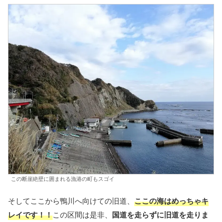
この断崖絶壁に囲まれる漁港の町もスゴイ
そしてここから鴨川へ向けての旧道、
ここの海はめっちゃキ
レイです！！
この区間は是非、
国道を走らずに旧道を走りま