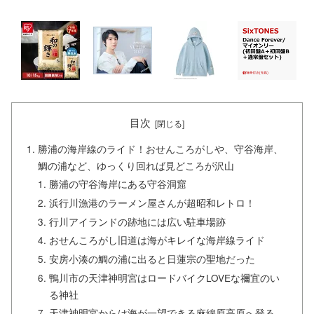
目次
勝浦の海岸線のライド！おせんころがしや、守谷海岸、
鯛の浦など、ゆっくり回れば見どころが沢山
勝浦の守谷海岸にある守谷洞窟
浜行川漁港のラーメン屋さんが超昭和レトロ！
行川アイランドの跡地には広い駐車場跡
おせんころがし旧道は海がキレイな海岸線ライド
安房小湊の鯛の浦に出ると日蓮宗の聖地だった
鴨川市の天津神明宮はロードバイクLOVEな禰宜のい
る神社
天津神明宮からは海が一望できる麻綿原高原へ登る