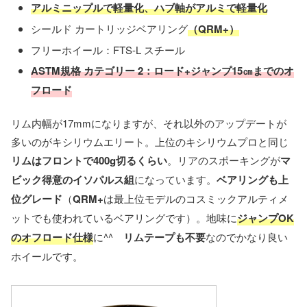
アルミニップルで軽量化
、ハブ軸がアルミで軽量化
シールド カートリッジベアリング
（QRM+）
フリーホイール：FTS-L スチール
ASTM規格 カテゴリー 2：ロード+ジャンプ15㎝までのオ
フロード
リム内幅が17mmになりますが、それ以外のアップデートが
多いのがキシリウムエリート。上位のキシリウムプロと同じ
リムはフロントで400g切るくらい
。リアのスポーキングが
マ
ビック得意のイソパルス組
になっています。
ベアリングも上
位グレード
（
QRM+
は最上位モデルのコスミックアルティメ
ットでも使われているベアリングです）。地味に
ジャンプOK
のオフロード仕様
に^^
リムテープも不要
なのでかなり良い
ホイールです。