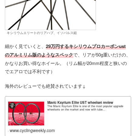
キシリウムエリートのリアハブ、イソパルス組
細かく見ていくと、
29万円するキシリウムプロカーボンust
のアルミリム版のようなスペック
で、リアが50g重いだけの、
かなりお買い得なホイール。（リム幅が20mm程度と狭いの
でエアロでは不利です）
海外のレビューでも絶賛されています↓
Mavic Ksyrium Elite UST wheelset review
The Mavic Ksyrium Elite is one of the most popular upgrade
wheelsets on the market and now with tube...
www.cyclingweekly.com