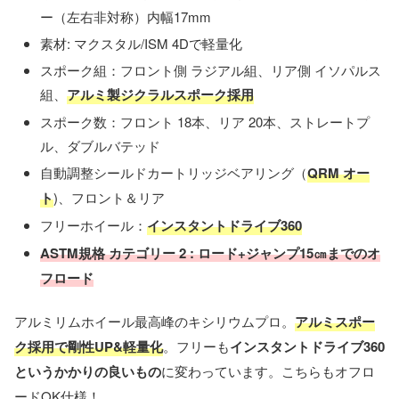
ー（左右非対称）内幅17mm
素材: マクスタル/ISM 4Dで軽量化
スポーク組：フロント側 ラジアル組、リア側 イソパルス
組、
アルミ製ジクラルスポーク採用
スポーク数：フロント 18本、リア 20本、ストレートプ
ル、ダブルバテッド
自動調整シールドカートリッジベアリング（
QRM オー
ト
)、フロント＆リア
フリーホイール：
インスタントドライブ360
ASTM規格 カテゴリー 2 : ロード+ジャンプ15㎝までのオ
フロード
アルミリムホイール最高峰のキシリウムプロ。
アルミスポー
ク採用で剛性UP&軽量化
。フリーも
インスタントドライブ360
というかかりの良いもの
に変わっています。こちらもオフロ
ードOK仕様！