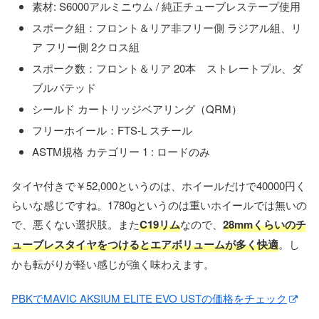
素材: S6000アルミニウム / 純正チューブレステープ使用
スポーク組：フロント＆リア非フリー側 ラジアル組、リ
ア フリー側 2クロス組
スポーク数：フロント＆リア 20本 ストレートプル、ダ
ブルバテッド
シールド カートリッジベアリング（QRM）
フリーホイール：FTS-L スチール
ASTM規格 カテゴリー 1 : ロードのみ
タイヤ付きで￥52,000というのは、ホイールだけで40000円く
らいな感じですね。1780gというのは重いホイールでは無いの
で、悪くない選択肢。また
C19リム
なので、
28mmくらいのチ
ューブレスタイヤをつけるとエアボリュームが多く快適
。し
かも転がりが軽い感じが強く味わえます。
PBKでMAVIC AKSIUM ELITE EVO USTの価格をチェック