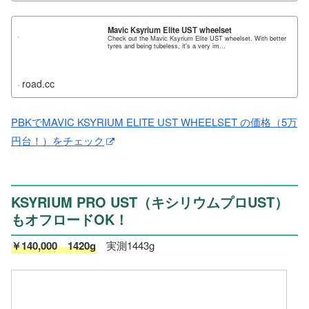
Mavic Ksyrium Elite UST wheelset
Check out the Mavic Ksyrium Elite UST wheelset. With better
tyres and being tubeless, it's a very im...
road.cc
PBKでMAVIC KSYRIUM ELITE UST WHEELSET の価格（5万
円台！）をチェック
KSYRIUM PRO UST（キシリウムプロUST）
もオフロードOK！
￥140,000 1420g
実測1443g