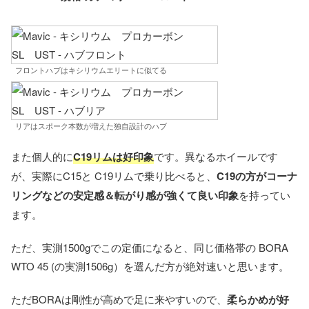
フロントハブはキシリウムエリートに似てる
リアはスポーク本数が増えた独自設計のハブ
また個人的に
C19リムは好印象
です。異なるホイールです
が、実際にC15と C19リムで乗り比べると、
C19の方がコーナ
リングなどの安定感＆転がり感が強くて良い印象
を持ってい
ます。
ただ、実測1500gでこの定価になると、同じ価格帯の BORA
WTO 45 (の実測1506g）を選んだ方が絶対速いと思います。
ただBORAは剛性が高めで足に来やすいので、
柔らかめが好