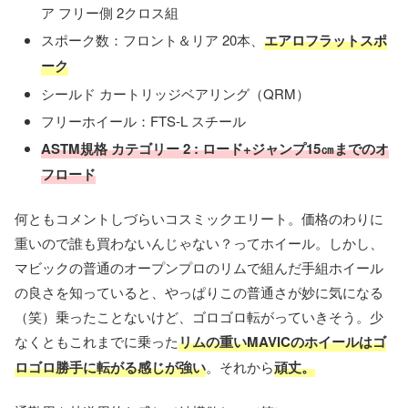
ア フリー側 2クロス組
スポーク数：フロント＆リア 20本、
エアロフラットスポ
ーク
シールド カートリッジベアリング（QRM）
フリーホイール：FTS-L スチール
ASTM規格 カテゴリー 2 : ロード+ジャンプ15㎝までのオ
フロード
何ともコメントしづらいコスミックエリート。価格のわりに
重いので誰も買わないんじゃない？ってホイール。しかし、
マビックの普通のオープンプロのリムで組んだ手組ホイール
の良さを知っていると、やっぱりこの普通さが妙に気になる
（笑）乗ったことないけど、ゴロゴロ転がっていきそう。少
なくともこれまでに乗った
リムの重いMAVICのホイールはゴ
ロゴロ勝手に転がる感じが強い
。それから
頑丈。