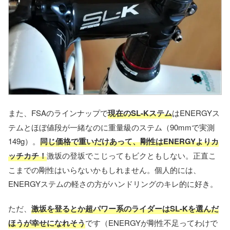
また、FSAのラインナップで
現在のSL-Kステム
はENERGYス
テムとほぼ値段が一緒なのに重量級のステム（90mmで実測
149g）。
同じ価格で重いだけあって、剛性はENERGYよりカ
ッチカチ！
激坂の登坂でこじってもビクともしない。正直こ
こまでの剛性はいらないかもしれません。個人的には、
ENERGYステムの軽さの方がハンドリングのキレ的に好き。
ただ、
激坂を登るとか超パワー系のライダーはSL-Kを選んだ
ほうが幸せになれそう
です（ENERGYが剛性不足ってわけで