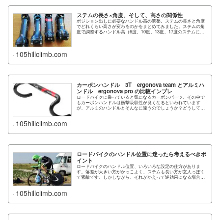
ステムの長さ×角度、そして、高さの関係性
ポジション出しに必要なハンドル高の調整。ステムの長さと角度
でどれくらい高さが変わるのかをまとめてみました。ステムの角
度で調整するハンドル高（6度、10度、13度、17度のステムにつ
いて）ハンドル高につ...
105hillclimb.com
カーボンハンドル 3T ergonova team とアルミハ
ンドル ergonova pro の比較インプレ
ロードバイクに乗っていると気になるカーボンパーツ。その中で
もカーボンハンドルは衝撃吸収性が良くなるといわれています
が、アルミのハンドルとそんなに違うのでしょうか？どうしても
気になったので、安売りしてい...
105hillclimb.com
ロードバイクのハンドル位置に迷ったら考えるべきポ
イント
ロードバイクのハンドル位置、いろいろな設定の仕方がありま
す。落差が大きい方がかっこよく、ステムも長い方が玄人っぽく
て素敵です。しかしながら、それがかえって逆効果になる場合も
あるので要注意ですね。私自身...
105hillclimb.com