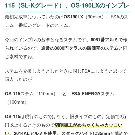
115（SL-Kグレード）、OS-190LXのインプレ
最初完成車についていたのは
OS190LX
（90ｍｍ）、FSAのス
テム一番低いグレードのステム。
今回のインプレの基準となるステムです。
6061番アルミ
で作
られているので、
通常の3000円クラスの廉価帯のステム
と同
じ素材ですね。
ステムを交換しようとしたときに同じFSAにしようと思って
購入したのが
OS-115
ステム（110mm） と
FSA ENERGY
ステム
（100mm）
OS-115
は現行のものではなく、旧タイプのもの。定価で2万
円以上するときのもので
切削加工がめちゃくちゃカッコい
い
。
2014ALアルミを使用
。
スタックハイトは35mm
と薄めで