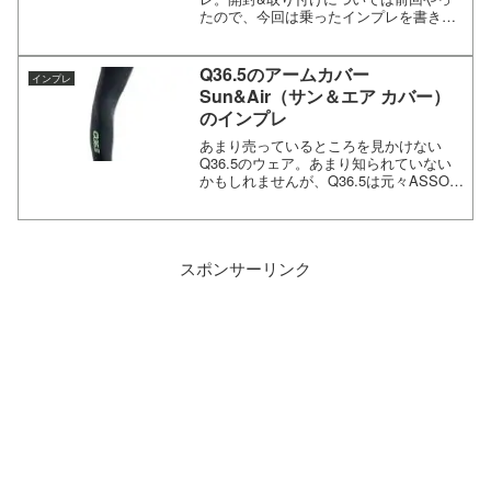
たので、今回は乗ったインプレを書きま
す。VELOFLEX CORSA RACE TLR （ヴ
ェロフレックス・コルサ・チューブレス
レディー）のインプレ！...
Q36.5のアームカバー
インプレ
Sun&Air（サン＆エア カバー）
のインプレ
あまり売っているところを見かけない
Q36.5のウェア。あまり知られていない
かもしれませんが、Q36.5は元々ASSOS
にいた人が独立して始めたブランド。か
なり良い布地を使って、いいものを作っ
ています。その中でアームカバーを購入
して一年ほど使...
スポンサーリンク