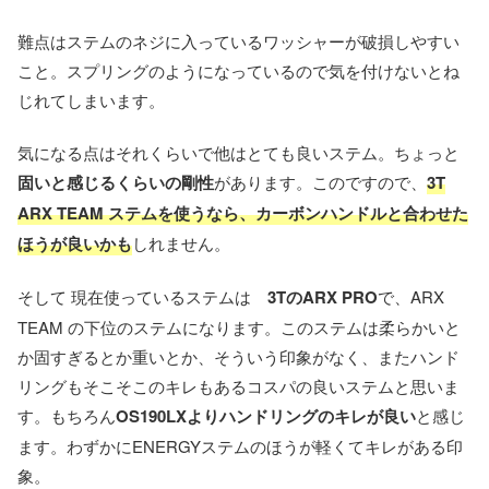
難点はステムのネジに入っているワッシャーが破損しやすい
こと。スプリングのようになっているので気を付けないとね
じれてしまいます。
気になる点はそれくらいで他はとても良いステム。ちょっと
固いと感じるくらいの剛性
があります。このですので、
3T
ARX TEAM ステムを使うなら、カーボンハンドルと合わせた
ほうが良いかも
しれません。
そして 現在使っているステムは
3TのARX PRO
で、ARX
TEAM の下位のステムになります。このステムは柔らかいと
か固すぎるとか重いとか、そういう印象がなく、またハンド
リングもそこそこのキレもあるコスパの良いステムと思いま
す。もちろん
OS190LXよりハンドリングのキレが良い
と感じ
ます。わずかにENERGYステムのほうが軽くてキレがある印
象。