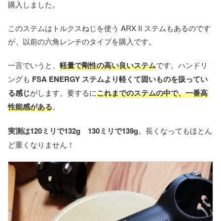
購入しました。
このステムはトルクスねじを使う ARX II ステムもあるのです
が、以前の六角レンチのタイプを購入です。
一言でいうと、
軽量で剛性の高い良いステム
です。ハンドリ
ングも
FSA ENERGY ステムより軽くて固いものを扱ってい
る感じ
がします。要するに
これまでのステムの中で、
一番高
性能感がある
。
実測は120ミリで132g 130ミリで139g
。長くなってもほとん
ど重くなりません！