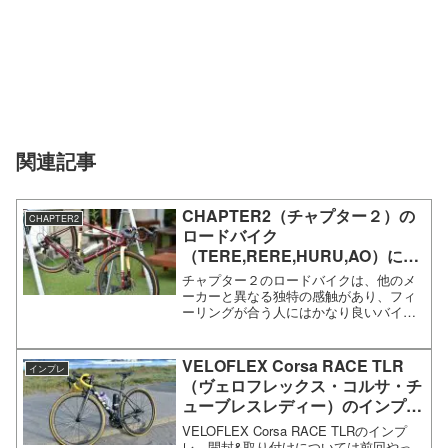
関連記事
CHAPTER2（チャプター２）の
CHAPTER2
ロードバイク
（TERE,RERE,HURU,AO）に新
カラーが登場しています！（シル
チャプター２のロードバイクは、他のメ
バーのAOやMAROON1928の
ーカーと異なる独特の感触があり、フィ
ーリングが合う人にはかなり良いバイク
HURUなど）
です。さて、そんなチャプター２のロー
ドバイクに新しいカラーリングが発売さ
れているのでまとめてみました。
VELOFLEX Corsa RACE TLR
インプレ
CHAPTER2のロードバイク...
（ヴェロフレックス・コルサ・チ
ューブレスレディー）のインプ
レ！ベロフレックスのチューブレ
VELOFLEX Corsa RACE TLRのインプ
スタイヤ
レ。開封&取り付けについては前回やっ