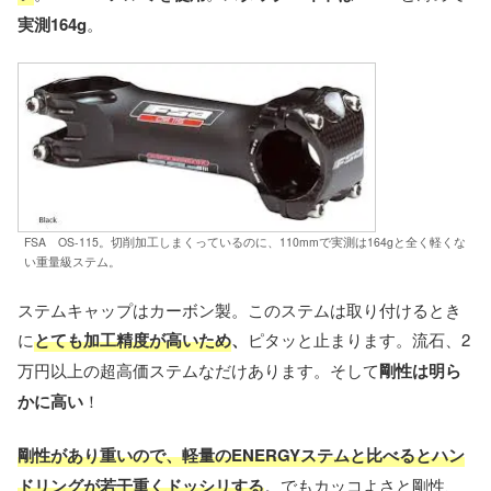
実測164g
。
FSA OS-115。切削加工しまくっているのに、110mmで実測は164gと全く軽くな
い重量級ステム。
ステムキャップはカーボン製。このステムは取り付けるとき
に
とても加工精度が高いため
、
ピタッと止まります。流石、2
万円以上の超高価ステムなだけあります。そして
剛性は明ら
かに高い
！
剛性があり重いので、軽量のENERGYステムと比べるとハン
ドリングが若干重くドッシリする
。でもカッコよさと剛性、