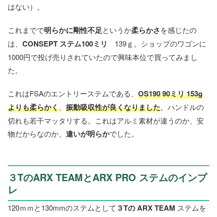
はない）。
これまでで
明らかに剛性不足
というか
柔らかさ
を感じたの
は、
CONSEPT ステム100ミリ
139ｇ。ショップのワゴンに
1000円で投げ売りされていたので興味本位で買ってみまし
た。
これはFSAのエントリーステムである、
OS190 90ミリ 153g
よりも柔らかく
、
振動吸収性が良くなりました
。ハンドルの
切れも若干マッタリする。これはアルミ素材が違うのか、安
物だからなのか、
違いが明らか
でした。
３TのARX TEAMとARX PRO ステムのインプ
レ
120ｍｍと130mmのステムとして
３Tの ARX TEAM
ステムを