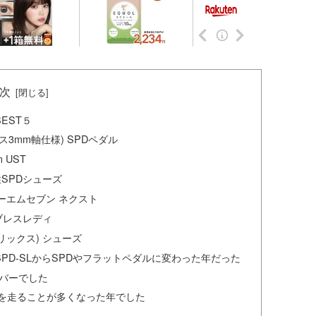
次
EST５
イナス3mm軸仕様) SPDペダル
n UST
性SPDシューズ
] ビーエムセブン ネクスト
ーブレスレディ
マトリックス) シューズ
PD-SLからSPDやフラットペダルに変わった年だった
バーでした
を走ることが多くなった年でした