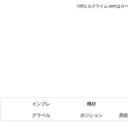
105ヒルクライム.com
インプレ
機材
グラベル
ポジション
房総