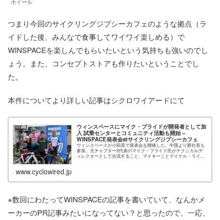
ホイール
つまり今回のサイクリングジプシーカフェのような拠点（ラ
イドした後、みんなで食事してワイワイ楽しめる）で
WINSPACEを楽しんでもらいたいという気持ちも強いのでし
ょう。また、コンセプトストアも作りたいということでし
た。
本件についてより詳しい記事はシクロワイアードにて
ウィンスペースにマイク・プライドが開発者として加
入 試乗センターとコミュニティ活動も開始 –
WINSPACE発表会atサイクリングジプシーカフェ
ウィンスペースが小田原で発表会を開催した。中国より蔡社長も
参加。元チャプター2代表のマイク・プライド氏がテクニカルデ
ィレクターとして合流すること、マイキーことマイケル・ライス
氏がコミュニティ担当となる…
www.cyclowired.jp
※数回にわたってWINSPACEの記事を書いていて、なんかメ
ーカーのPR記事みたいになってない？と思ったので、一応、