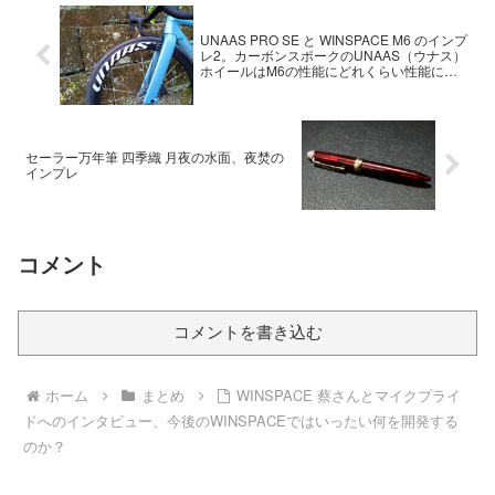
UNAAS PRO SE と WINSPACE M6 のインプ
レ2。カーボンスポークのUNAAS（ウナス）
ホイールはM6の性能にどれくらい性能に影
響があるのか？
セーラー万年筆 四季織 月夜の水面、夜焚の
インプレ
コメント
コメントを書き込む
ホーム
まとめ
WINSPACE 蔡さんとマイクプライ
ドへのインタビュー、今後のWINSPACEではいったい何を開発する
のか？