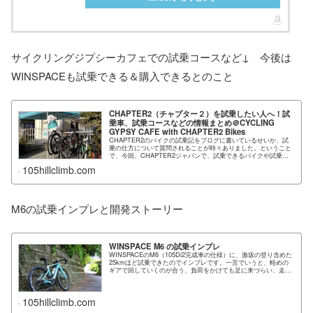
サイクリングジプシーカフェでの試乗コースなど↓ 今後は
WINSPACEも試乗できる＆購入できるとのこと
CHAPTER2（チャプター２）を試乗したい人へ！試
乗車、試乗コースなどの情報まとめ＠
CYCLING
GYPSY CAFE with CHAPTER2 Bikes
CHAPTER2のバイクの試乗記をブログに書いているせいか、試
乗の仕方について質問されることが時々ありました。ということ
で、今回、CHAPTER2ジャパンで、試乗できるバイクや試乗コ
ース例、予約の仕方…
105hillclimb.com
M6の試乗インプレと開発ストーリー
WINSPACE M6 の試乗インプレ
WINSPACEのM6（105Di2完成車の仕様）に、激坂の登り含めた
25kmほど試乗できたのでインプレです。一言でいうと、軽めの
ギアで回していくのが合う、負荷をかけても足に来づらい、走行
中つねに軽や…
105hillclimb.com