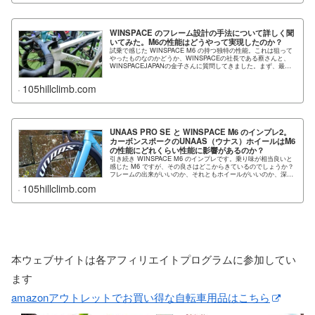
WINSPACE のフレーム設計の手法について詳しく聞
いてみた。M6の性能はどうやって実現したのか？
試乗で感じた WINSPACE M6 の持つ独特の性能。これは狙って
やったものなのかどうか、WINSPACEの社長である蔡さんと、
WINSPACEJAPANの金子さんに質問してきました。まず、最初
に謝…
105hillclimb.com
UNAAS PRO SE と WINSPACE M6 のインプレ2。
カーボンスポークのUNAAS（ウナス）ホイールはM6
の性能にどれくらい性能に影響があるのか？
引き続き WINSPACE M6 のインプレです。乗り味が相当良いと
感じた M6 ですが、その良さはどこからきているのでしょうか？
フレームの出来がいいのか、それともホイールがいいのか、深堀
してみました…
105hillclimb.com
本ウェブサイトは各アフィリエイトプログラムに参加してい
ます
amazonアウトレットでお買い得な自転車用品はこちら