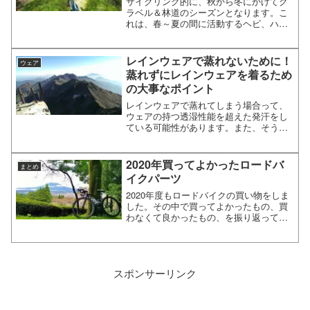
サイクリング的に、秋から冬にかけてグ
ラベル＆林道のシーズンとなります。こ
れは、春～夏の間に活動するヘビ、ハ
チ、山ヒルなどがいなくなるからです
ね。これって実は狩猟の時期と重なって
います。先日、猟友会の方からお話を伺
レインウェアで蒸れないために！
ウェア
って、その内容がちょっと衝撃...
蒸れずにレインウェアを着るため
の大事なポイント
レインウェアで蒸れてしまう場合って、
ウェアの持つ透湿性能を超えた発汗をし
ている可能性があります。また、そうで
なくても折角の透湿性能そのものをスポ
イルしてしまっているケースも多いと思
います。高性能なレインウェアでも、蒸
2020年買ってよかったロードバ
まとめ
れずにレインウェアを着る...
イクパーツ
2020年度もロードバイクの買い物をしま
した。その中で買ってよかったもの、買
わなくて良かったもの、を振り返ってみ
たいと思います。2020年買ってよかった
ロードバイクパーツBEST５1位から書い
ていきます！シマノ(SHIMANO) PD-M9...
スポンサーリンク