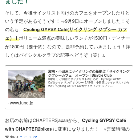
ました！
そして、今後サイクリスト向けのカフェをオープンしたりと
いう予定があるそうです！→9月9日にオープンしました！そ
の名も、
Cycling GYPSY Café(サイクリング ジプシー カフ
ェ）！
ボリューム満点の美味しいランチが1500円・ディナー
が1800円（要予約）なので、是非予約していきましょう！詳
しくはバイシクルクラブの記事へどうぞ（笑）↓
湘南・小田原にサイクリングの新拠点「サイクリング
ジプシーカフェ」オープン | Bicycle Club
9月9日、小田原にサイクリストのための「Cycling GYPSY
Café(サイクリング ジプシー 9月9日、小田原にサイクリストのた
めの「Cycling GYPSY Café(サイクリング ジプシ...
www.funq.jp
お店の名前はCHAPTER2japanから、
Cycling GYPSY Café
with CHAPTER2bikes
に変更になりました！ ※営業時間の
案内は
こちら