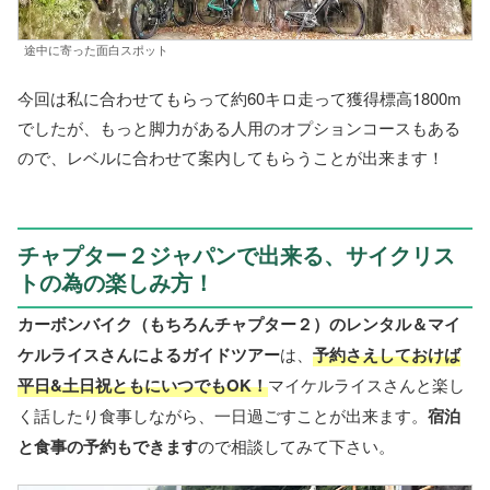
途中に寄った面白スポット
今回は私に合わせてもらって約60キロ走って獲得標高1800m
でしたが、もっと脚力がある人用のオプションコースもある
ので、レベルに合わせて案内してもらうことが出来ます！
チャプター２ジャパンで出来る、サイクリス
トの為の楽しみ方！
カーボンバイク（もちろんチャプター２）のレンタル＆マイ
ケルライスさんによるガイドツアー
は、
予約さえしておけば
平日&土日祝ともにいつでもOK！
マイケルライスさんと楽し
く話したり食事しながら、一日過ごすことが出来ます。
宿泊
と食事の予約もできます
ので相談してみて下さい。