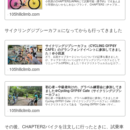
小田原のCHAPTER2JAPANにて試乗可能（要予約）ですあんま
り耳慣れないかもしれないブランド、CHAPTER2（チャプター
２）です...
105hillclimb.com
サイクリングジプシーカフェになってからも行ってきました
サイクリングジプシーカフェ（CYCLING GYPSY
CAFE）のグランフォンドイベントに参加してきまし
た！＠小田原
さて、以前チャプター２ジャパンについての記事を書きました
が、チャプター2ジャパンはサイクリングジプシーカフェとして
リニューアルOPENしました！サイクリストウェルカムなカフ
ェ、サイクリングジプシーカフ...
105hillclimb.com
初心者～中級者向けの、グラベル練習会に参加してき
ました＠Cycling GYPSY Cafe（サイクリングジプシ
ーカフェ）
初心者～中級者向けの、グラベル練習会に参加してきました＠
Cycling GYPSY Cafe（サイクリングジプシーカフェ）小田原の
サイクリストカフェである 「Cycling GYPSY Cafe（サイ...
105hillclimb.com
その後、CHAPTER2バイクを注文しに行ったときに、試乗車