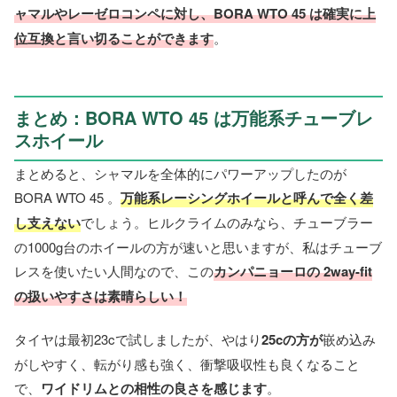
ャマルやレーゼロコンペに対し、BORA WTO 45 は確実に上
位互換と言い切ることができます
。
まとめ：BORA WTO 45 は万能系チューブレ
スホイール
まとめると、シャマルを全体的にパワーアップしたのが
BORA WTO 45 。
万能系レーシングホイールと呼んで全く差
し支えない
でしょう。ヒルクライムのみなら、チューブラー
の1000g台のホイールの方が速いと思いますが、私はチューブ
レスを使いたい人間なので、この
カンパニョーロの 2way-fit
の扱いやすさは素晴らしい！
タイヤは最初23cで試しましたが、やはり
25cの方が
嵌め込み
がしやすく、転がり感も強く、衝撃吸収性も良くなること
で、
ワイドリムとの相性の良さを感じます
。