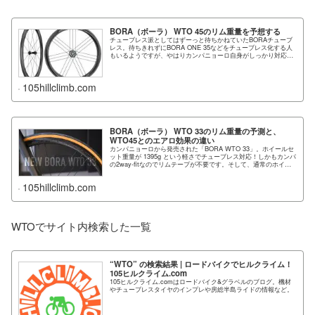
BORA（ボーラ） WTO 45のリム重量を予想する
チューブレス派としてはずーっと待ちかねていたBORAチューブ
レス。待ちきれずにBORA ONE 35などをチューブレス化する人
もいるようですが、やはりカンパニョーロ自身がしっかり対応し
たという2way...
105hillclimb.com
BORA（ボーラ） WTO 33のリム重量の予測と、
WTO45とのエアロ効果の違い
カンパニョーロから発売された「BORA WTO 33」。ホイールセ
ット重量が 1395g という軽さでチューブレス対応！しかもカンパ
の2way-fitなのでリムテープが不要です。そして、通常のホイー
ル...
105hillclimb.com
WTOでサイト内検索した一覧
“WTO” の検索結果 | ロードバイクでヒルクライム！
105ヒルクライム.com
105ヒルクライム.comはロードバイク&グラベルのブログ。機材
やチューブレスタイヤのインプレや房総半島ライドの情報など。