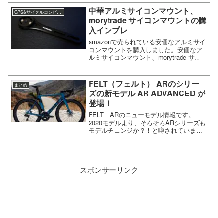
さて、モッコリはさておき、ひと夏使用
中華アルミサイコンマウント、
GPS&サイクルコンピュータ
したASSOSのサマ...
morytrade サイコンマウントの購
入インプレ
amazonで売られている安価なアルミサイ
コンマウントを購入しました。安価なア
ルミサイコンマウント、morytrade サイ
コンマウントの購入レビューサイコンマ
ウント購入の経緯以前購入した
ROCKBROSのマウントが走行中にいき
FELT（フェルト） ARのシリー
まとめ
なり折れてし...
ズの新モデル AR ADVANCED が
登場！
FELT ARのニューモデル情報です。
2020モデルより、そろそろARシリーズも
モデルチェンジか？！と噂されていまし
たが、全貌が明らかになってきましたの
で記事にします。FELT（フェルト） AR
ADVANCED！史上最速のARとは？さ
て、...
スポンサーリンク