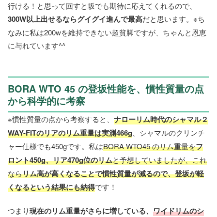
行ける！と思って回すと坂でも期待に応えてくれるので、
300W以上出せるならグイグイ進んで最高
だと思います。※ち
なみに私は200wを維持できない超貧脚ですが、ちゃんと恩恵
に与れています^^
BORA WTO 45 の登坂性能を、慣性質量の点
から科学的に考察
※慣性質量の点から考察すると、
ナローリム時代のシャマル２
WAY-FITのリアのリム重量は実測466g
、シャマルのクリンチ
ャー仕様でも450gです。私は
BORA WTO45 のリム重量を
フ
ロント450g、リア470g位のリム
と予想していましたが、これ
なら
リム高が高くなることで慣性質量が減るので、登坂が軽
くなるという結果にも納得
です！
つまり
現在のリム重量がさらに増している、
ワイドリムのシ