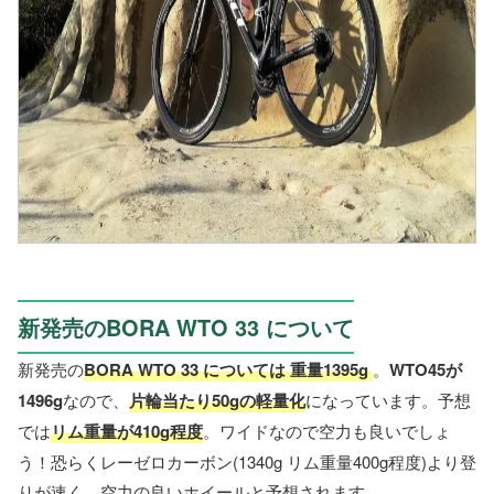
新発売のBORA WTO 33 について
新発売の
BORA WTO 33 については 重量1395g
。
WTO45が
1496g
なので、
片輪当たり50gの軽量化
になっています。予想
では
リム重量が410g程度
。ワイドなので空力も良いでしょ
う！恐らくレーゼロカーボン(1340g リム重量400g程度)より登
りが速く、空力の良いホイールと予想されます。