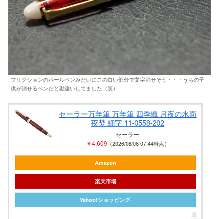
フリクションのボールペンみたいにこの白い部分で文字消せそう・・・うちの子
供が消せるペンだと勘違いしてました（笑）
セーラー万年筆 万年筆 四季織 月夜の水面
夜焚 細字 11-0558-202
セーラー
￥4,609
（2026/08/08 07:44時点）
Amazon
楽天市場
Yahoo!ショッピング