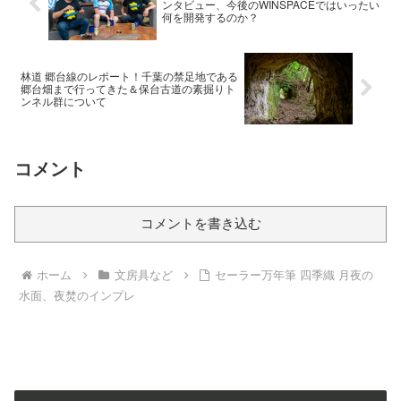
ンタビュー、今後のWINSPACEではいったい
何を開発するのか？
林道 郷台線のレポート！千葉の禁足地である
郷台畑まで行ってきた＆保台古道の素掘りト
ンネル群について
コメント
コメントを書き込む
ホーム
文房具など
セーラー万年筆 四季織 月夜の
水面、夜焚のインプレ