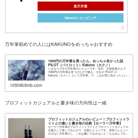
楽天市場
Yahoo!ショッピング
万年筆初めての人にはKAKUNOをめっちゃおすすめ
1000円の万年筆を買ったら、めっちゃ良かった話
PILOT（パイロット）Kakuno（カクノ）
いきなりですが万年筆のレビューです。先日、文房具屋さんで
1000円の万年筆を見つけたので購入。それが PILOT の
Kakuno（カクノ）という万年筆。で、これが実に良かったという
話です。どれくらい…
105hillclimb.com
プロフィットカジュアルと書き味の方向性は一緒
プロフィットカジュアルのレビュー！プロフィットラ
イトとの違いと書き味の比較【セーラー万年筆】
セーラー万年筆のプロフィットライトとプロフィットカジュアル
を購入して使ってみたので、比較レビューです。意外にレビュー
の少ない万年筆だし、これは書いておかないと！ちなみにプロフ
ィットライトの詳細レビュー…