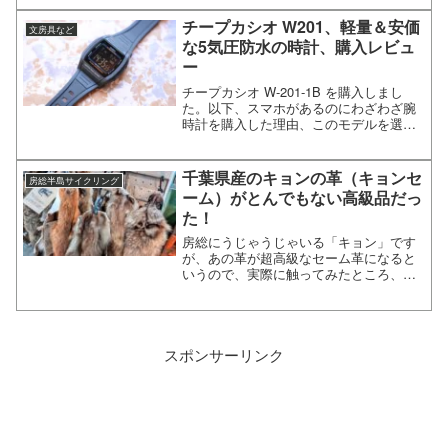
いておかないと！ちなみにプロフィット
ライトの詳細レビューはこちらセーラー
チープカシオ W201、軽量＆安価
文房具など
万年筆、プロフィットカジ...
な5気圧防水の時計、購入レビュ
ー
チープカシオ W-201-1B を購入しまし
た。以下、スマホがあるのにわざわざ腕
時計を購入した理由、このモデルを選択
した理由、そして機能レビューを書いて
います。CASIO（カシオ） W-201-1B の
購入レビューCASIO W-201-1...
千葉県産のキョンの革（キョンセ
房総半島サイクリング
ーム）がとんでもない高級品だっ
た！
房総にうじゃうじゃいる「キョン」です
が、あの革が超高級なセーム革になると
いうので、実際に触ってみたところ、あ
まりの柔らか＆しっとり感に衝撃！スマ
ホの画面やレンズを拭いたらたちまちク
リアになるという逸品でした。館山にあ
るジビエ・レザー工房「a...
スポンサーリンク