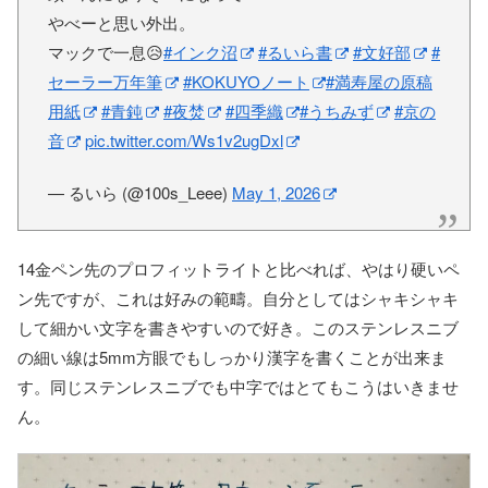
やべーと思い外出。
マックで一息😥
#インク沼
#るいら書
#文好部
#
セーラー万年筆
#KOKUYOノート
#満寿屋の原稿
用紙
#青鈍
#夜焚
#四季織
#うちみず
#京の
音
pic.twitter.com/Ws1v2ugDxl
— るいら (@100s_Leee)
May 1, 2026
14金ペン先のプロフィットライトと比べれば、やはり硬いペ
ン先ですが、これは好みの範疇。自分としてはシャキシャキ
して細かい文字を書きやすいので好き。このステンレスニブ
の細い線は5mm方眼でもしっかり漢字を書くことが出来ま
す。同じステンレスニブでも中字ではとてもこうはいきませ
ん。