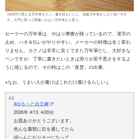
1000円で買える万年筆カクノ。書き味もいいし、高級万年筆をしのぐ使いやす
さ。入門に買って間違いがない万年筆だと思う。
セーラーの万年筆は、やはり摩擦が残っているので、漢字の
止め、ハネ＆払いがやりやすい。メーカーの特徴は全く変わ
りません。カクノは非常に良くできた万年筆だし、大好きな
ペンですが、丁寧に書きたいときは滑りが若干悪さをするよ
うに感じるので、その時はこの「夜焚」の出番。
※なお、うまい人が書けばこれだけ書けるらしい↓
#ゆるっと自主練
2026年 4/13. 4/20分
お題ありがとうございます。
色んな書類に目を通してたら
頭へんになりそーになって