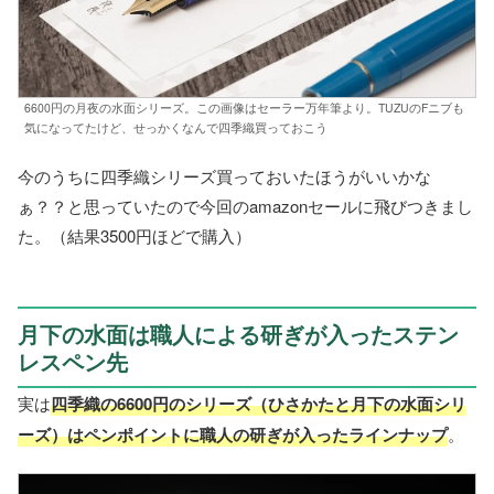
6600円の月夜の水面シリーズ。この画像はセーラー万年筆より。TUZUのFニブも
気になってたけど、せっかくなんで四季織買っておこう
今のうちに四季織シリーズ買っておいたほうがいいかな
ぁ？？と思っていたので今回のamazonセールに飛びつきまし
た。（結果3500円ほどで購入）
月下の水面は職人による研ぎが入ったステン
レスペン先
実は
四季織の6600円のシリーズ（ひさかたと月下の水面シリ
ーズ）はペンポイントに職人の研ぎが入ったラインナップ
。