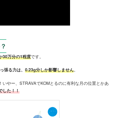
か？
か30万分の1程度
です。
引っ張る力は、
0.23g分しか影響しません
。
いやー、STRAVAでKOMとるのに有利な月の位置とかあ
でした！！