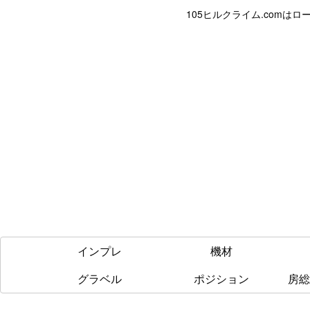
105ヒルクライム.com
インプレ
機材
グラベル
ポジション
房総