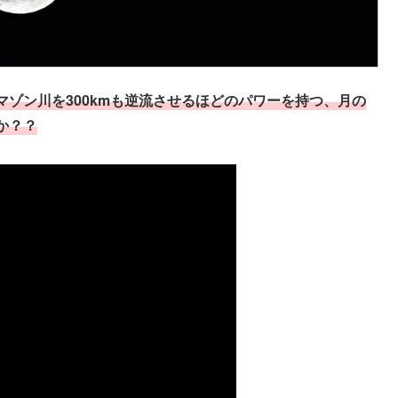
ゾン川を300kmも
逆流させるほどのパワーを持つ、月の
か？？