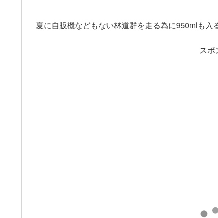
夏に自販機などもない林道群を走る為に950mlも
スポ