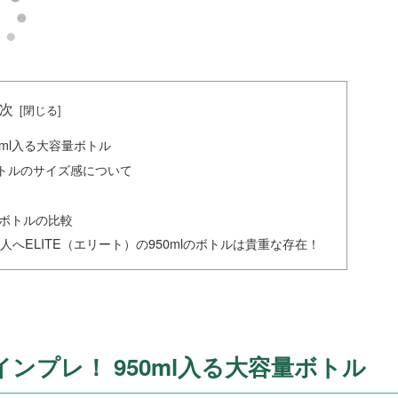
次
50ml入る大容量ボトル
 ボトルのサイズ感について
造
LYボトルの比較
へELITE（エリート）の950mlのボトルは貴重な存在！
ルのインプレ！ 950ml入る大容量ボトル