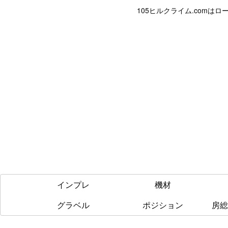
105ヒルクライム.com
インプレ
機材
グラベル
ポジション
房総