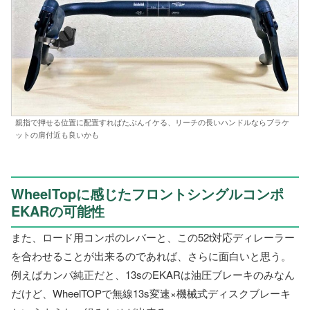
親指で押せる位置に配置すればたぶんイケる、リーチの長いハンドルならブラケ
ットの肩付近も良いかも
WheelTopに感じたフロントシングルコンポ
EKARの可能性
また、ロード用コンポのレバーと、この52t対応ディレーラー
を合わせることが出来るのであれば、さらに面白いと思う。
例えばカンパ純正だと、13sのEKARは油圧ブレーキのみなん
だけど、WheelTOPで無線13s変速×機械式ディスクブレーキ