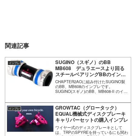
関連記事
SUGINO（スギノ）のBB
インプレ
MB608 デュラエースより回る
スチールベアリングBBのインプ
レ、セラミックベアリングとの比
CHAPTER2AOに組み付けたSUGINO製
較
のBB、MB608のインプレです。
SUGINO(スギノ)のBB、MB608-II のイン
プレSUGINOのMB608はメーカーのデー
タシートで、デュラエースのBBよりも回
転性能が良いとされている...
GROWTAC（グロータック）
インプレ
EQUAL機械式ディスクブレーキ
キャリパーセットの購入インプレ
ワイヤー式のディスクブレーキとして
は、TRPのSPYREを持っているにも関わ