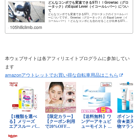
どんなコンポでも変速できるSTI！！Growtac（グロ
ータック）のEqual Lever（イコールレバー）につい
て
どんなコンポでも変速できるSTI、グロータックのイコールレバ
ーについてです。Growtac（グロータック）の Equal Lever（イ
コールレバー）！どんなコンポにも合わせることが出来るSTIが
発売...
105hillclimb.com
本ウェブサイトは各アフィリエイトプログラムに参加してい
ます
amazonアウトレットでお買い得な自転車用品はこちら