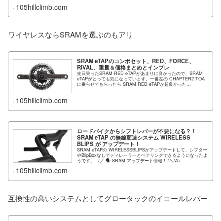
105hillclimb.com
ワイヤレスならSRAMを選ぶのもアリ
SRAM eTAPのコンポセット、RED、FORCE、
RIVAL、重量＆価格まとめとインプレ
先日乗ったSRAM RED eTAPがあまりに良かったので、SRAM
eTAPがとっても気になっています。一番左の CHAPTER2 TOA
に乗らせてもらったら SRAM RED eTAPが超良かった...
105hillclimb.com
ロードバイクからシフトレバーが不要になる？！
SRAM eTAP の無線変速システム WIRELESS
BLIPS が アップデート！
SRAM eTAPの WIRELESSBLIPSがアップデートして、シフター
やBlipBoxなしでディレーラーとペアリングできるようになったよ
うです。⠀/／ 🗣 SRAM アップデート情報！ \＼Wi...
105hillclimb.com
互換性の高いシステムとしてグロータックのイコールレバー