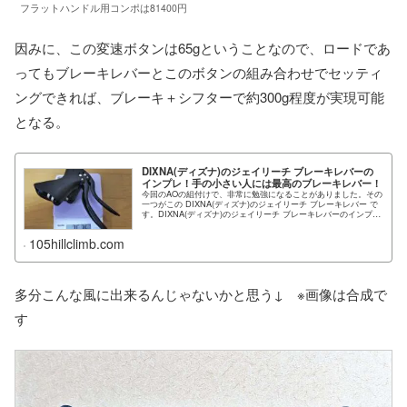
フラットハンドル用コンポは81400円
因みに、この変速ボタンは65gということなので、ロードであ
ってもブレーキレバーとこのボタンの組み合わせでセッティ
ングできれば、ブレーキ＋シフターで約300g程度が実現可能
となる。
DIXNA(ディズナ)のジェイリーチ ブレーキレバーの
インプレ！手の小さい人には最高のブレーキレバー！
今回のAOの組付けで、非常に勉強になることがありました。その
一つがこの DIXNA(ディズナ)のジェイリーチ ブレーキレバー で
す。DIXNA(ディズナ)のジェイリーチ ブレーキレバーのインプ
レ！手の...
105hillclimb.com
多分こんな風に出来るんじゃないかと思う↓ ※画像は合成で
す