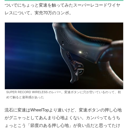
ついでにちょっと変速を触ってみたスーパーレコードワイヤ
レスについて。実売70万のコンポ。
SUPER RECORD WIRELESS のレバー。変速ボタンに穴が空いているのって、初
めて触ると違和感があった
流石に変速はWheelTopより速いけど、変速ボタンの押し心地
がグニャっとしてあんまり心地よくない。カンパってもうち
ょっとこう「節度のある押し心地」が良い点だと思ってたけ