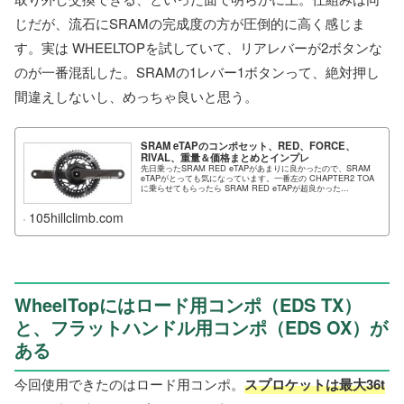
じだが、流石にSRAMの完成度の方が圧倒的に高く感じま
す。実は WHEELTOPを試していて、リアレバーが2ボタンな
のが一番混乱した。SRAMの1レバー1ボタンって、絶対押し
間違えしないし、めっちゃ良いと思う。
SRAM eTAPのコンポセット、RED、FORCE、
RIVAL、重量＆価格まとめとインプレ
先日乗ったSRAM RED eTAPがあまりに良かったので、SRAM
eTAPがとっても気になっています。一番左の CHAPTER2 TOA
に乗らせてもらったら SRAM RED eTAPが超良かった...
105hillclimb.com
WheelTopにはロード用コンポ（EDS TX）
と、フラットハンドル用コンポ（EDS OX）が
ある
今回使用できたのはロード用コンポ。
スプロケットは最大36t