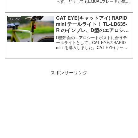
らず、どうしてもEQUALブレーキが気に
なるので購入しました(^^;みなさんの参考
になるように、あんまり見ない角度から
写真を撮ってみるGROWTAC（グロータ
CAT EYE(キャットアイ) RAPID
インプレ
ック）...
mini テールライト！ TL-LD635-
R のインプレ、D型のエアロシー
トポストにフィット！
D型断面のエアロシートポストに合うテ
ールライトとして、CAT EYEのRAPID
mini を購入しました。CAT EYE(キャッ
トアイ) RAPID mini テールライト！ TL-
LD635-R のインプレエアロシートポスト
のテールライ...
スポンサーリンク