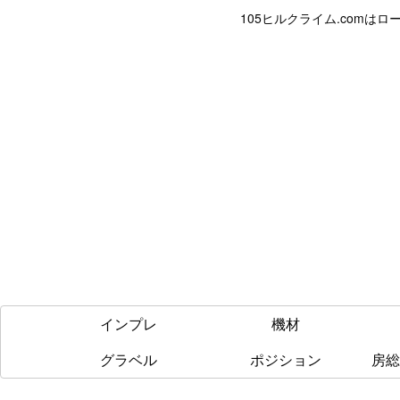
105ヒルクライム.com
インプレ
機材
グラベル
ポジション
房総