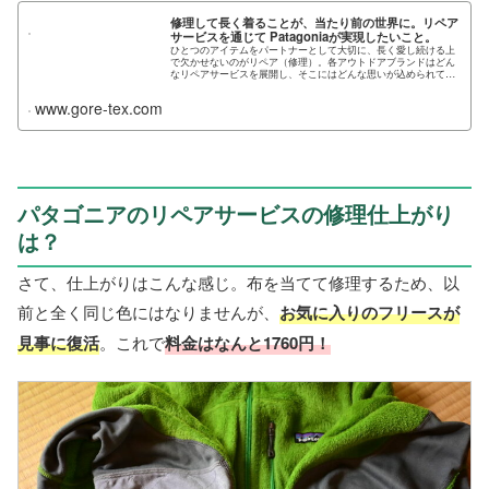
修理して長く着ることが、当たり前の世界に。リペア
サービスを通じて Patagoniaが実現したいこと。
ひとつのアイテムをパートナーとして大切に、長く愛し続ける上
で欠かせないのがリペア（修理）。各アウトドアブランドはどん
なリペアサービスを展開し、そこにはどんな思いが込められてい
るのでしょうか？ 複数ブラ...
www.gore-tex.com
パタゴニアのリペアサービスの修理仕上がり
は？
さて、仕上がりはこんな感じ。布を当てて修理するため、以
前と全く同じ色にはなりませんが、
お気に入りのフリースが
見事に復活
。これで
料金はなんと1760円！