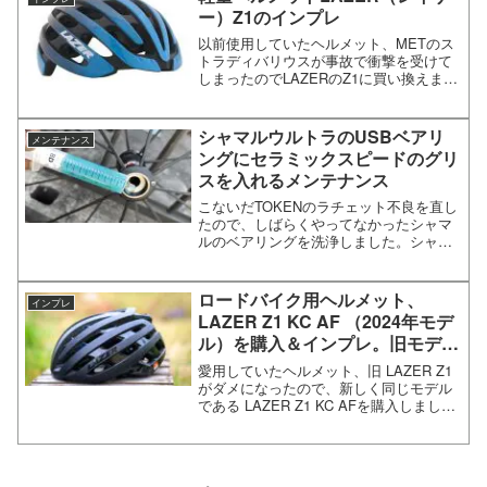
ー）Z1のインプレ
以前使用していたヘルメット、METのス
トラディバリウスが事故で衝撃を受けて
しまったのでLAZERのZ1に買い換えまし
た。これで私のヘルメットは3代目になり
ます。ヘルメット LAZER（レイザー）
Ｚ１のインプレ事故った MET ストラデ
シャマルウルトラのUSBベアリ
メンテナンス
ィバリ...
ングにセラミックスピードのグリ
スを入れるメンテナンス
こないだTOKENのラチェット不良を直し
たので、しばらくやってなかったシャマ
ルのベアリングを洗浄しました。シャマ
ルウルトラのメンテナンス。セラミック
ベアリングにセラミックスピードのグリ
スを入れるシャマルのメンテナンスに関
ロードバイク用ヘルメット、
インプレ
して、詳しい記事は他...
LAZER Z1 KC AF （2024年モデ
ル）を購入＆インプレ。旧モデル
との違いをチェック
愛用していたヘルメット、旧 LAZER Z1
がダメになったので、新しく同じモデル
である LAZER Z1 KC AFを購入しまし
た。LAZER Z1 KinetiCore AFのインプ
レ、旧モデルとの違い落車で割れて、寿
命を迎えた旧LAZ...